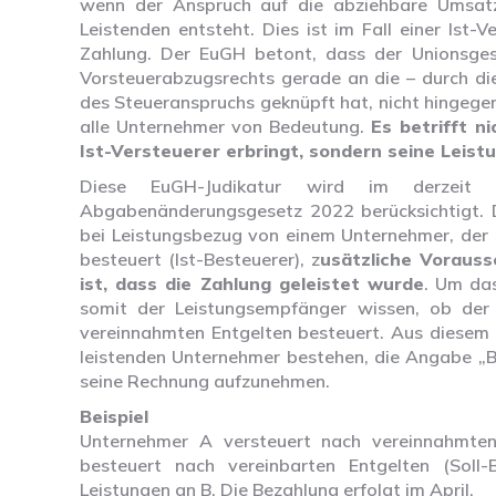
wenn der Anspruch auf die abziehbare Umsatz
Leistenden entsteht. Dies ist im Fall einer Ist-
Zahlung. Der EuGH betont, dass der Unionsges
Vorsteuerabzugsrechts gerade an die – durch die
des Steueranspruchs geknüpft hat, nicht hingegen 
alle Unternehmer von Bedeutung.
Es betrifft n
Ist-Versteuerer erbringt, sondern seine Leis
Diese EuGH-Judikatur wird im derzeit v
Abgabenänderungsgesetz 2022 berücksichtigt. D
bei Leistungsbezug von einem Unternehmer, der
besteuert (Ist-Besteuerer), z
usätzliche Voraus
ist, dass die Zahlung geleistet wurde
. Um da
somit der Leistungsempfänger wissen, ob der
vereinnahmten Entgelten besteuert. Aus diesem G
leistenden Unternehmer bestehen, die Angabe „B
seine Rechnung aufzunehmen.
Beispiel
Unternehmer A versteuert nach vereinnahmten 
besteuert nach vereinbarten Entgelten (Soll-
Leistungen an B. Die Bezahlung erfolgt im April.