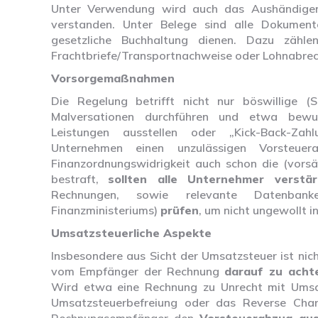
Unter Verwendung wird auch das Aushändigen 
verstanden. Unter Belege sind alle Dokument
gesetzliche Buchhaltung dienen. Dazu zähle
Frachtbriefe/Transportnachweise oder Lohnabre
Vorsorgemaßnahmen
Die Regelung betrifft nicht nur böswillige (S
Malversationen durchführen und etwa bewus
Leistungen ausstellen oder „Kick-Back-Zahl
Unternehmen einen unzulässigen Vorsteu
Finanzordnungswidrigkeit auch schon die (vorsä
bestraft,
sollten alle Unternehmer verstär
Rechnungen, sowie relevante Datenbank
Finanzministeriums)
prüfen
, um nicht ungewollt i
Umsatzsteuerliche Aspekte
Insbesondere aus Sicht der Umsatzsteuer ist nic
vom Empfänger der Rechnung
darauf zu acht
Wird etwa eine Rechnung zu Unrecht mit Umsatz
Umsatzsteuerbefreiung oder das Reverse Cha