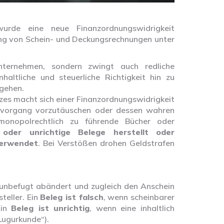
rde eine neue Finanzordnungswidrigkeit
ung von Schein- und Deckungsrechnungen unter
Unternehmen, sondern zwingt auch redliche
altliche und steuerliche Richtigkeit hin zu
ugehen.
es macht sich einer Finanzordnungswidrigkeit
tsvorgang vorzutäuschen oder dessen wahren
monopolrechtlich zu führende Bücher oder
 oder unrichtige Belege herstellt oder
verwendet
. Bei Verstößen drohen Geldstrafen
t unbefugt abändert und zugleich den Anschein
teller. Ein
Beleg ist falsch
, wenn scheinbarer
Ein
Beleg ist unrichtig
, wenn eine inhaltlich
„Lugurkunde“).