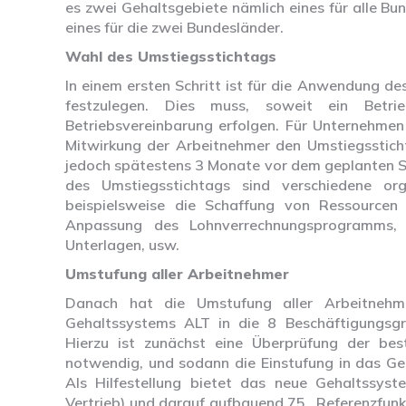
es zwei Gehaltsgebiete nämlich eines für alle B
eines für die zwei Bundesländer.
Wahl des Umstiegsstichtags
In einem ersten Schritt ist für die Anwendung d
festzulegen. Dies muss, soweit ein Betr
Betriebsvereinbarung erfolgen. Für Unternehmen
Mitwirkung der Arbeitnehmer den Umstiegsstich
jedoch spätestens 3 Monate vor dem geplanten Sti
des Umstiegsstichtags sind verschiedene orga
beispielsweise die Schaffung von Ressourcen 
Anpassung des Lohnverrechnungsprogramms, 
Unterlagen, usw.
Umstufung aller Arbeitnehmer
Danach hat die Umstufung aller Arbeitneh
Gehaltssystems ALT in die 8 Beschäftigungsg
Hierzu ist zunächst eine Überprüfung der be
notwendig, und sodann die Einstufung in das G
Als Hilfestellung bietet das neue Gehaltssyst
Vertrieb) und darauf aufbauend 75 „Referenzfunkti