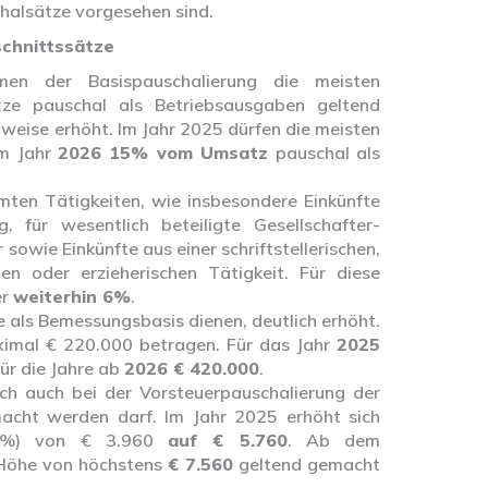
halsätze vorgesehen sind.
chnittssätze
men der Basispauschalierung die meisten
e pauschal als Betriebsausgaben geltend
weise erhöht. Im Jahr 2025 dürfen die meisten
m Jahr
2026 15% vom Umsatz
pauschal als
en Tätigkeiten, wie insbesondere Einkünfte
 für wesentlich beteiligte Gesellschafter-
sowie Einkünfte aus einer schriftstellerischen,
den oder erzieherischen Tätigkeit. Für diese
er
weiterhin 6%
.
 als Bemessungsbasis dienen, deutlich erhöht.
ximal € 220.000 betragen. Für das Jahr
2025
ür die Jahre ab
2026 € 420.000
.
ch auch bei der Vorsteuerpauschalierung der
acht werden darf. Im Jahr 2025 erhöht sich
1,8%) von € 3.960
auf € 5.760
. Ab dem
 Höhe von höchstens
€ 7.560
geltend gemacht