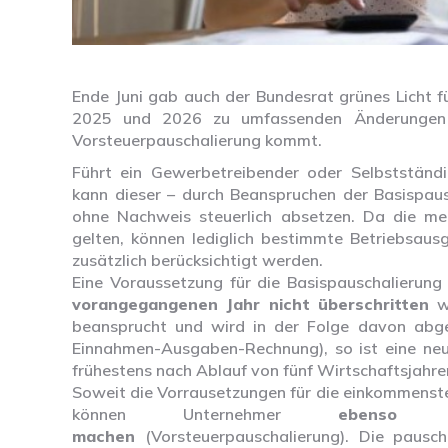
Ende Juni gab auch der Bundesrat grünes Licht 
2025 und 2026 zu umfassenden Änderungen i
Vorsteuerpauschalierung kommt.
Führt ein Gewerbetreibender oder Selbstständ
kann dieser – durch Beanspruchen der Basispau
ohne Nachweis steuerlich absetzen. Da die mei
gelten, können lediglich bestimmte Betriebsau
zusätzlich berücksichtigt werden.
Eine Voraussetzung für die Basispauschalierung 
vorangegangenen Jahr nicht überschritten
wu
beansprucht und wird in der Folge davon abg
Einnahmen-Ausgaben-Rechnung), so ist eine neu
frühestens nach Ablauf von fünf Wirtschaftsjahren
Soweit die Vorrausetzungen für die einkommensteu
können Unternehmer
ebenso V
machen
(Vorsteuerpauschalierung). Die pausc