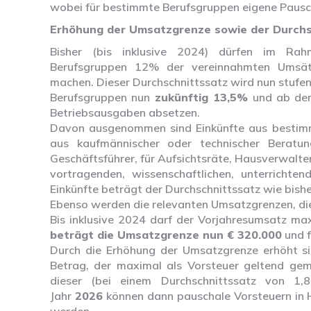
wobei für bestimmte Berufsgruppen eigene Pausc
Erhöhung der Umsatzgrenze sowie der Durchs
Bisher (bis inklusive 2024) dürfen im Rah
Berufsgruppen 12% der vereinnahmten Umsätz
machen. Dieser Durchschnittssatz wird nun stufen
Berufsgruppen nun
zukünftig 13,5%
und ab de
Betriebsausgaben absetzen.
Davon ausgenommen sind Einkünfte aus bestimmt
aus kaufmännischer oder technischer Beratung,
Geschäftsführer, für Aufsichtsräte, Hausverwalter 
vortragenden, wissenschaftlichen, unterrichten
Einkünfte beträgt der Durchschnittssatz wie bish
Ebenso werden die relevanten Umsatzgrenzen, die
Bis inklusive 2024 darf der Vorjahresumsatz ma
beträgt die Umsatzgrenze nun € 320.000
und f
Durch die Erhöhung der Umsatzgrenze erhöht si
Betrag, der maximal als Vorsteuer geltend gem
dieser (bei einem Durchschnittssatz von 
Jahr
2026
können dann pauschale Vorsteuern in