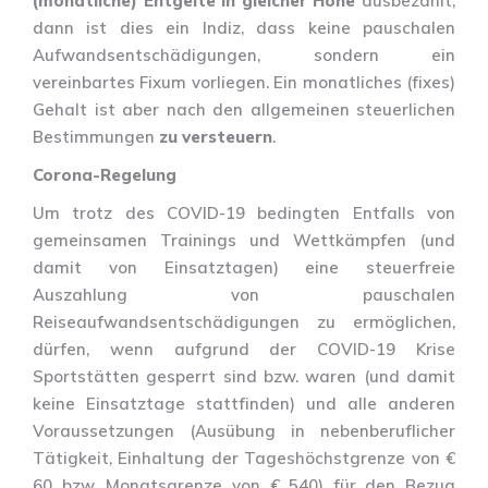
(monatliche) Entgelte in gleicher Höhe
ausbezahlt,
dann ist dies ein Indiz, dass keine pauschalen
Aufwandsentschädigungen, sondern ein
vereinbartes Fixum vorliegen. Ein monatliches (fixes)
Gehalt ist aber nach den allgemeinen steuerlichen
Bestimmungen
zu versteuern
.
Corona-Regelung
Um trotz des COVID-19 bedingten Entfalls von
gemeinsamen Trainings und Wettkämpfen (und
damit von Einsatztagen) eine steuerfreie
Auszahlung von pauschalen
Reiseaufwandsentschädigungen zu ermöglichen,
dürfen, wenn aufgrund der COVID-19 Krise
Sportstätten gesperrt sind bzw. waren (und damit
keine Einsatztage stattfinden) und alle anderen
Voraussetzungen (Ausübung in nebenberuflicher
Tätigkeit, Einhaltung der Tageshöchstgrenze von €
60 bzw. Monatsgrenze von € 540) für den Bezug