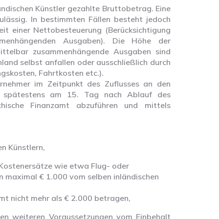
ändischen Künstler gezahlte Bruttobetrag. Eine
lässig. In bestimmten Fällen besteht jedoch
it einer Nettobesteuerung (Berücksichtigung
mmenhängenden Ausgaben). Die Höhe der
mittelbar zusammenhängende Ausgaben sind
nland selbst anfallen oder ausschließlich durch
gskosten, Fahrtkosten etc.).
ernehmer im Zeitpunkt des Zuflusses an den
d spätestens am 15. Tag nach Ablauf des
hische Finanzamt abzuführen und mittels
n Künstlern,
h Kostenersätze wie etwa Flug- oder
on maximal € 1.000 vom selben inländischen
mt nicht mehr als € 2.000 betragen,
mten weiteren Voraussetzungen vom Einbehalt