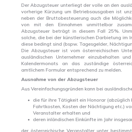
Der Abzugsteuer unterliegt der volle an den ausl
vorherige Kürzung um Betriebsausgaben ist unzu
neben der Bruttobesteuerung auch die Möglichke
von mit den Einnahmen unmittelbar zusa
Abzugsteuer beträgt in diesem Fall 25%. Un
solche, die bei der künstlerischen Darbietung im I
diese bedingt sind (bspw. Tagesgelder, Nächtigun
Die Abzugsteuer ist vom österreichischen Unt
ausländischen Unternehmer einzubehalten un
Kalendermonats an das zuständige österreic
amtlichem Formular entsprechend zu melden.
Ausnahme von der Abzugsteuer
Aus Vereinfachungsgründen kann bei ausländische
die für ihre Tätigkeit ein Honorar (abzüglic
Fahrtkosten, Kosten der Nächtigung etc.) v
Veranstalter erhalten und
deren inländischen Einkünfte im Jahr insgesa
der österreichische Veranstalter unter bestim