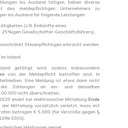
hlungen ins Ausland tätigen, haben diverse
mt des meldepflichtigen Unternehmers zu
ngen ins Ausland für folgende Leistungen:
ätigkeiten (z.B. Einkünfte eines
 25%igen Gesellschafter-Geschäftsführers),
nbeschränkt Steuerpflichtigen erbracht werden
im Inland.
land getätigt wird, sodass insbesondere
en
von der Meldepflicht betroffen sind. In
erbleiben. Eine Meldung ist etwa dann nicht
r die Zahlungen an ein- und denselben
100.000 nicht überschreiten.
2020 endet bei elektronischer Mitteilung
Ende
 der Mitteilung vorsätzlich verletzt, muss mit
rafen betragen € 5.000 (für Verstöße gegen §
109b EStG).
forderlichen Meldungen gerne!