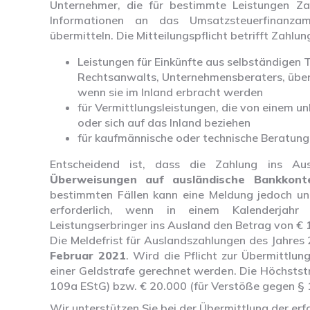
Unternehmer, die für bestimmte Leistungen Za
Informationen an das Umsatzsteuerfinanza
übermitteln. Die Mitteilungspflicht betrifft Zahlu
Leistungen für Einkünfte aus selbständigen T
Rechtsanwalts, Unternehmensberaters, über
wenn sie im Inland erbracht werden
für Vermittlungsleistungen, die von einem u
oder sich auf das Inland beziehen
für kaufmännische oder technische Beratung 
Entscheidend ist, dass die Zahlung ins Aus
Überweisungen auf ausländische Bankkont
bestimmten Fällen kann eine Meldung jedoch unt
erforderlich, wenn in einem Kalenderjah
Leistungserbringer ins Ausland den Betrag von € 
Die Meldefrist für Auslandszahlungen des Jahres 
Februar 2021
. Wird die Pflicht zur Übermittlung
einer Geldstrafe gerechnet werden. Die Höchstst
109a EStG) bzw. € 20.000 (für Verstöße gegen § 
Wir unterstützen Sie bei der Übermittlung der er